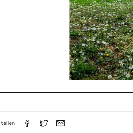
Auf
Auf
Per
 teilen