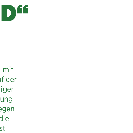
ND“
 mit
f der
iger
lung
wegen
die
st