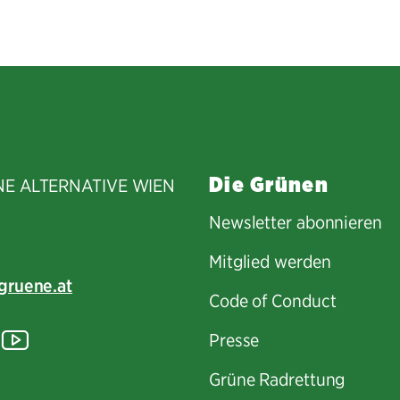
Facebook
Twitter
E-
teilen
teilen
Mail
teilen
Die Grünen
NE ALTERNATIVE WIEN
Newsletter abonnieren
Mitglied werden
gruene.at
Code of Conduct
tagram
lickr
YouTube
Presse
Grüne Radrettung