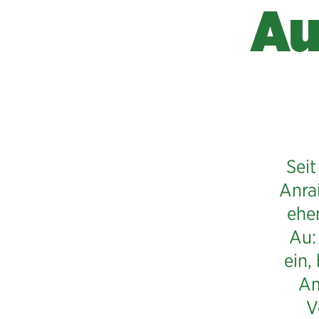
Au
Sei
Anrai
ehe
Au:
ein,
Am
V