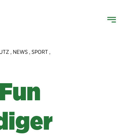
UTZ
NEWS
SPORT
,
,
,
 Fun
diger