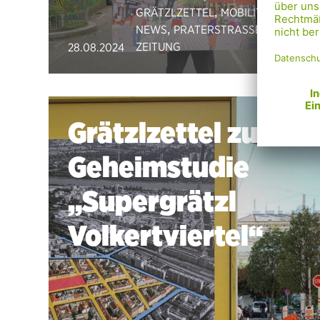
,
,
GRÄTZLZETTEL
MOBILITÄT
,
,
NEWS
PRATERSTRASSE
ZEITUNG
28.08.2024
Grätzlzettel zur
Geheimstudie
„Supergrätzl
Volkertviertel“