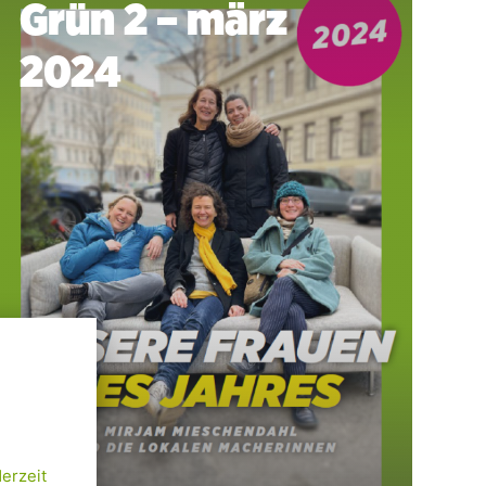
Grün 2 – märz
2024