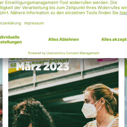
,
,
FRAUENPOLITIK
KLIMASCHUTZ
,
NEWS
ZEITUNG
27.05.2024
Grün 2 – Ausgabe
März 2023