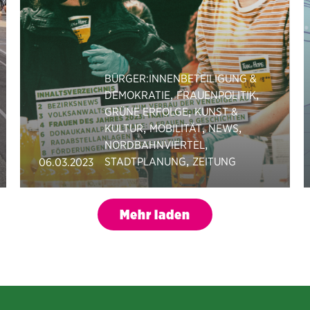
BÜRGER:INNENBETEILIGUNG &
,
,
DEMOKRATIE
FRAUENPOLITIK
,
GRÜNE ERFOLGE
KUNST &
,
,
,
KULTUR
MOBILITÄT
NEWS
,
NORDBAHNVIERTEL
,
STADTPLANUNG
ZEITUNG
06.03.2023
Mehr laden