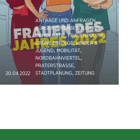
,
ANTRÄGE UND ANFRAGEN
BÜRGER:INNENBETEILIGUNG &
,
,
DEMOKRATIE
FRAUENPOLITIK
,
GRÜNE ERFOLGE
KINDER &
,
,
JUGEND
MOBILITÄT
,
NORDBAHNVIERTEL
,
PRATERSTRASSE
,
STADTPLANUNG
ZEITUNG
20.04.2022