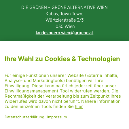
DIE GRÜNEN – GRÜNE ALTERNATIVE WIEN
Kubus, Town Town,
Würtzlerstraße 3/3​
1030 Wien
landesbuero.wien
gruene.at
NEWSLETTER ABONNIEREN
MITGLIED WERDEN
CODE OF CONDUCT
PRESSE
GRÜNE RADRETTUNG
FRIDAY NIGHTSKATING
NETIQUETTE
DATENSCHUTZ
IMPRESSUM