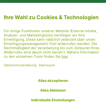
NEWSLETTER ABONNIEREN
MITGLIED WERDEN
CODE OF CONDUCT
PRESSE
GRÜNE RADRETTUNG
FRIDAY NIGHTSKATING
NETIQUETTE
DATENSCHUTZ
IMPRESSUM
TRANSPARENZ
Facebook
Twitter
Instagram
Flickr
YouTube