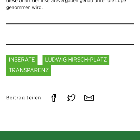
diese Unart der Inseratevergaben genau unter die Lupe
genommen wird.
INSERATE
LUDWIG HIRSCH-PLATZ
TRANSPARENZ
Auf
Auf
Per
Beitrag teilen
Facebook
Twitter
E-
teilen
teilen
Mail