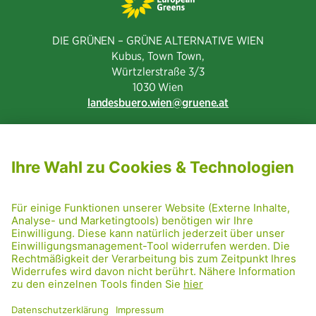
DIE GRÜNEN – GRÜNE ALTERNATIVE WIEN
Kubus, Town Town,
Würtzlerstraße 3/3​
1030 Wien
landesbuero.wien
gruene.at
NEWSLETTER ABONNIEREN
MITGLIED WERDEN
CODE OF CONDUCT
PRESSE
GRÜNE RADRETTUNG
FRIDAY NIGHTSKATING
NETIQUETTE
DATENSCHUTZ