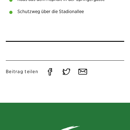
Schutzweg über die Stadionallee
Auf
Auf
Per
Beitrag teilen
Facebook
Twitter
E-
teilen
teilen
Mail
teilen